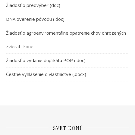
Źiadosť o predvýber (doc)
DNA overenie pôvodu (.doc)
Žiadosť o agroenviromentálne opatrenie chov ohrozených
zvierat -kone.
Žiadosť o vydanie duplikátu POP (.doc)
Čestné vyhlásenie o vlastníctve (.docx)
SVET KONÍ