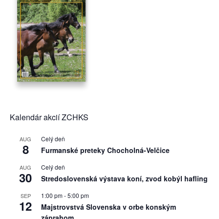
Kalendár akcií ZCHKS
Celý deň
AUG
8
Furmanské preteky Chocholná-Velčice
Celý deň
AUG
30
Stredoslovenská výstava koní, zvod kobýl hafling
1:00 pm
-
5:00 pm
SEP
12
Majstrovstvá Slovenska v orbe konským
záprahom