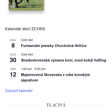
Kalendár akcií ZCHKS
Celý deň
AUG
8
Furmanské preteky Chocholná-Velčice
Celý deň
AUG
30
Stredoslovenská výstava koní, zvod kobýl hafling
1:00 pm
-
5:00 pm
SEP
12
Majstrovstvá Slovenska v orbe konským
záprahom
Zobraziť kalendár
TLAČIVÁ