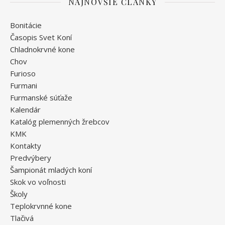
NAJNOVŠIE ČLÁNKY
Bonitácie
Časopis Svet Koní
Chladnokrvné kone
Chov
Furioso
Furmani
Furmanské súťaže
Kalendár
Katalóg plemenných žrebcov
KMK
Kontakty
Predvýbery
Šampionát mladých koní
Skok vo voľnosti
Školy
Teplokrvnné kone
Tlačivá