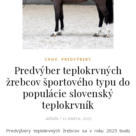
,
CHOV
PREDVÝBERY
Predvýber teplokrvných
žrebcov športového typu do
populácie slovenský
teplokrvník
admin
/
12 marca, 2025
Predvýbery teplokrvných žrebcov sa v roku 2025 budú