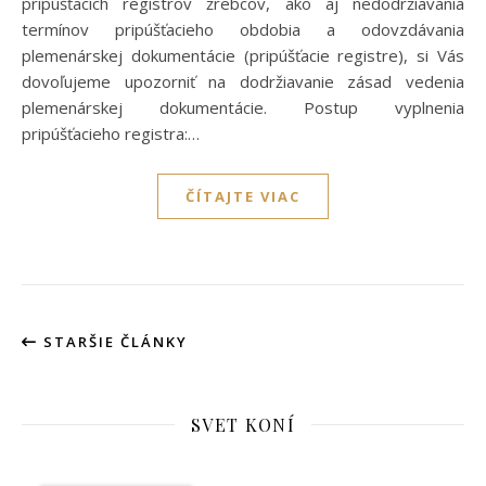
pripúšťacích registrov žrebcov, ako aj nedodržiavania
termínov pripúšťacieho obdobia a odovzdávania
plemenárskej dokumentácie (pripúšťacie registre), si Vás
dovoľujeme upozorniť na dodržiavanie zásad vedenia
plemenárskej dokumentácie. Postup vyplnenia
pripúšťacieho registra:…
ČÍTAJTE VIAC
STARŠIE ČLÁNKY
SVET KONÍ