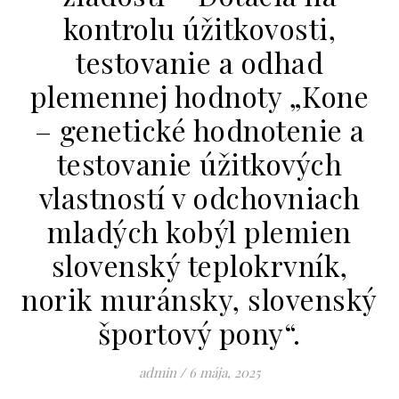
kontrolu úžitkovosti,
testovanie a odhad
plemennej hodnoty „Kone
– genetické hodnotenie a
testovanie úžitkových
vlastností v odchovniach
mladých kobýl plemien
slovenský teplokrvník,
norik muránsky, slovenský
športový pony“.
admin
/
6 mája, 2025