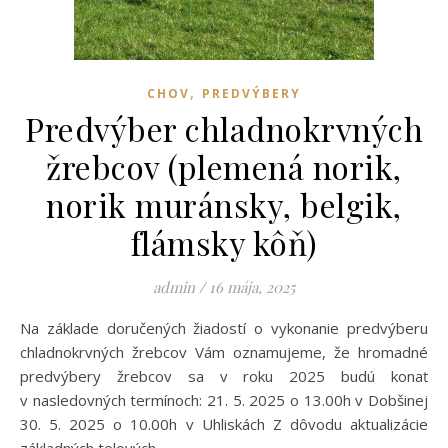
,
CHOV
PREDVÝBERY
Predvýber chladnokrvných
žrebcov (plemená norik,
norik muránsky, belgik,
flámsky kôň)
admin
/
16 mája, 2025
Na základe doručených žiadostí o vykonanie predvýberu
chladnokrvných žrebcov Vám oznamujeme, že hromadné
predvýbery žrebcov sa v roku 2025 budú konať
v nasledovných termínoch: 21. 5. 2025 o 13.00h v Dobšinej
30. 5. 2025 o 10.00h v Uhliskách Z dôvodu aktualizácie