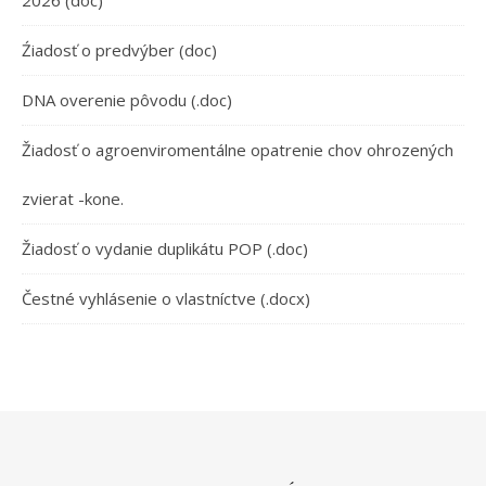
2026 (doc)
Źiadosť o predvýber (doc)
DNA overenie pôvodu (.doc)
Žiadosť o agroenviromentálne opatrenie chov ohrozených
zvierat -kone.
Žiadosť o vydanie duplikátu POP (.doc)
Čestné vyhlásenie o vlastníctve (.docx)