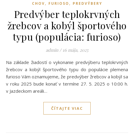
,
,
CHOV
FURIOSO
PREDVÝBERY
Predvýber teplokrvných
žrebcov a kobýl športového
typu (populácia: furioso)
admin
/
16 mája, 2025
Na základe žiadostí o vykonanie predvýberu teplokrvných
žrebcov a kobýl športového typu do populácie plemena
furioso Vám oznamujeme, že predvýber žrebcov a kobýl sa
v roku 2025 bude konať v termíne 27. 5. 2025 o 10:00 h.
v Jazdeckom areáli…
ČÍTAJTE VIAC