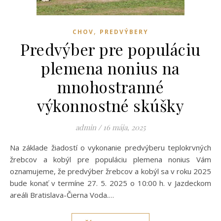
,
CHOV
PREDVÝBERY
Predvýber pre populáciu
plemena nonius na
mnohostranné
výkonnostné skúšky
admin
/
16 mája, 2025
Na základe žiadostí o vykonanie predvýberu teplokrvných
žrebcov a kobýl pre populáciu plemena nonius Vám
oznamujeme, že predvýber žrebcov a kobýl sa v roku 2025
bude konať v termíne 27. 5. 2025 o 10:00 h. v Jazdeckom
areáli Bratislava-Čierna Voda.…