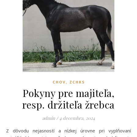
,
CHOV
ZCHKS
Pokyny pre majiteľa,
resp. držiteľa žrebca
admin
/
4 decembra, 2024
Z dôvodu nejasností a nízkej úrovne pri vyplňovaní