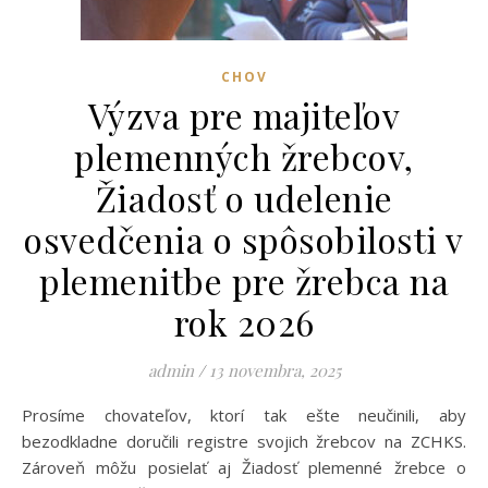
CHOV
Výzva pre majiteľov
plemenných žrebcov,
Žiadosť o udelenie
osvedčenia o spôsobilosti v
plemenitbe pre žrebca na
rok 2026
admin
/
13 novembra, 2025
Prosíme chovateľov, ktorí tak ešte neučinili, aby
bezodkladne doručili registre svojich žrebcov na ZCHKS.
Zároveň môžu posielať aj Žiadosť plemenné žrebce o