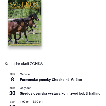
Kalendár akcií ZCHKS
Celý deň
AUG
8
Furmanské preteky Chocholná-Velčice
Celý deň
AUG
30
Stredoslovenská výstava koní, zvod kobýl hafling
1:00 pm
-
5:00 pm
SEP