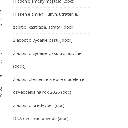
Hlásenie zmeny majiteľa (.docx)
é,
Hlásenie zmien – úhyn, utratenie,
sa
25
zabitie, kastrácia, strata (.docx)
Žiadosť o vydanie pasu (.docx)
Žiadosť o vydanie pasu trojjazyčne
KS
ný
(docx)
je
Žiadosť plemenné žrebce o udelenie
né
osvedčenia na rok 2026 (doc)
ôň
Źiadosť o predvýber (doc)
DNA overenie pôvodu (.doc)