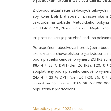
v Jazdeckom areáli Bratislava-Čierna Vod
Z dôvodu aktualizácie základných telových 
aby kone
boli k dispozícii pracovníkom
uskutoční na základe Metodického pokynu
a STN 46 6310 „Plemenné kone“. Majiteľ zúča
Pri presune koní je potrebné riadiť sa pokynm
Po úspešnom absolvovaní predvýberu bude u
ako uznanou chovateľskou organizáciou a ma
podľa platného cenového výmeru ZCHKS su
80,-
€
+ 23 % DPH (člen ZCHKS), 120,-€ + 2
spoplatnený podľa platného cenového výme
24,-
€
+ 23 % DPH (člen ZCHKS), 36,-€ + 2
uhradiť na účet zväzu: IBAN SK56 0200 00
pripustený k predvýberu.
Metodicky pokyn 2025 nonius