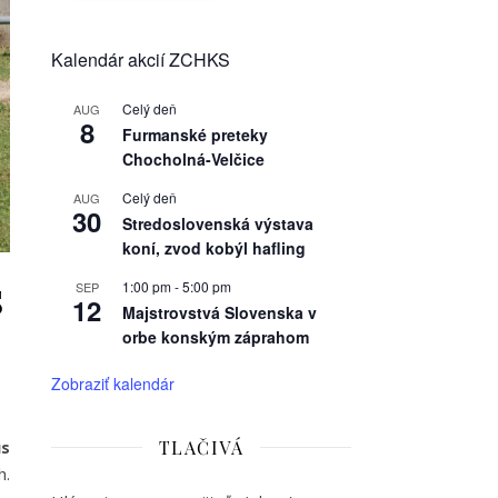
Kalendár akcií ZCHKS
Celý deň
AUG
8
Furmanské preteky
Chocholná-Velčice
Celý deň
AUG
30
Stredoslovenská výstava
koní, zvod kobýl hafling
s
1:00 pm
-
5:00 pm
SEP
12
Majstrovstvá Slovenska v
orbe konským záprahom
Zobraziť kalendár
TLAČIVÁ
us
h.