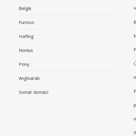
I
Belgik
B
Furioso
Hafling
P
Nonius
Ú
Pony
m
Angloarab
P
Somár domáci
p
o
o