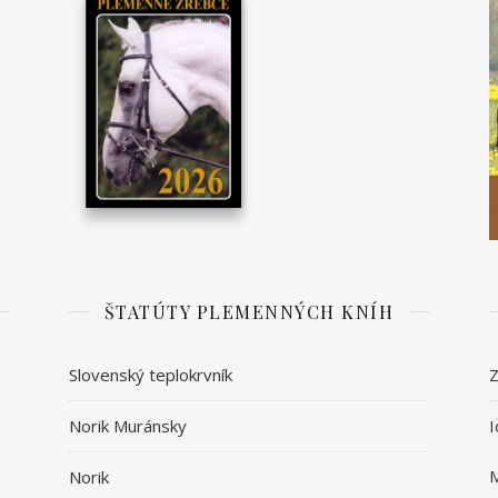
ŠTATÚTY PLEMENNÝCH KNÍH
Slovenský teplokrvník
Z
Norik Muránsky
I
Norik