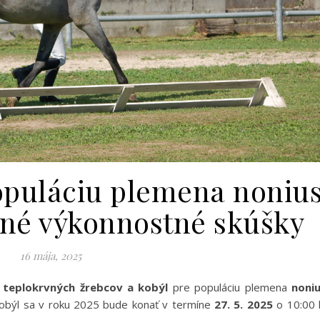
opuláciu plemena noniu
né výkonnostné skúšky
16 mája, 2025
u
teplokrvných žrebcov a kobýl
pre populáciu plemena
noni
býl sa v roku 2025 bude konať v termíne
27
. 5. 20
25
o 10:00 