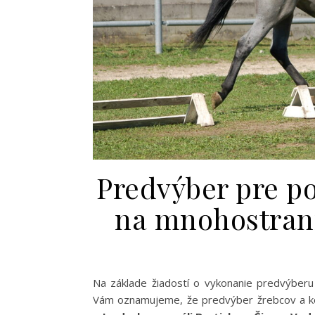
Predvýber pre p
na mnohostran
Na základe žiadostí o vykonanie predvýber
Vám oznamujeme, že predvýber žrebcov a ko