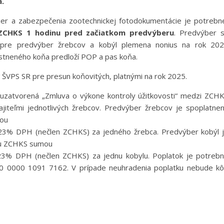
a.
mier a zabezpečenia zootechnickej fotodokumentácie je potrebn
 ZCHKS 1 hodinu pred začiatkom predvýberu
. Predvýber 
 pre predvýber žrebcov a kobýl plemena nonius na rok 20
stneného koňa predloží POP a pas koňa.
i ŠVPS SR pre presun koňovitých, platnými na rok 2025.
zatvorená „Zmluva o výkone kontroly úžitkovosti“ medzi ZCH
jiteľmi jednotlivých žrebcov. Predvýber žrebcov je spoplatne
mou
3% DPH (nečlen ZCHKS) za jedného žrebca. Predvýber kobýl 
ru ZCHKS sumou
3% DPH (nečlen ZCHKS) za jednu kobylu. Poplatok je potreb
00 0000 1091 7162. V prípade neuhradenia poplatku nebude k