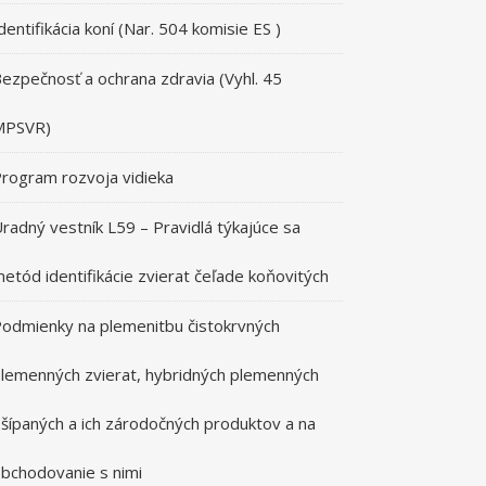
dentifikácia koní (Nar. 504 komisie ES )
ezpečnosť a ochrana zdravia (Vyhl. 45
MPSVR)
rogram rozvoja vidieka
radný vestník L59 – Pravidlá týkajúce sa
etód identifikácie zvierat čeľade koňovitých
odmienky na plemenitbu čistokrvných
lemenných zvierat, hybridných plemenných
šípaných a ich zárodočných produktov a na
bchodovanie s nimi