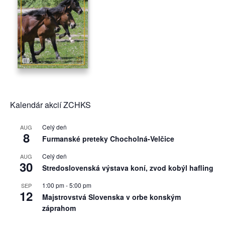
Kalendár akcií ZCHKS
Celý deň
AUG
8
Furmanské preteky Chocholná-Velčice
Celý deň
AUG
30
Stredoslovenská výstava koní, zvod kobýl hafling
1:00 pm
-
5:00 pm
SEP
12
Majstrovstvá Slovenska v orbe konským
záprahom