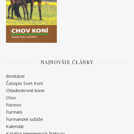
NAJNOVŠIE ČLÁNKY
Bonitácie
Časopis Svet Koní
Chladnokrvné kone
Chov
Furioso
Furmani
Furmanské súťaže
Kalendár
Katalóg plemenných žrebcov