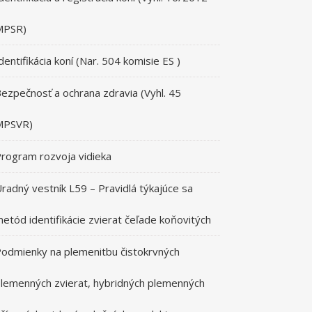
MPSR)
dentifikácia koní (Nar. 504 komisie ES )
ezpečnosť a ochrana zdravia (Vyhl. 45
MPSVR)
rogram rozvoja vidieka
radný vestník L59 – Pravidlá týkajúce sa
etód identifikácie zvierat čeľade koňovitých
odmienky na plemenitbu čistokrvných
lemenných zvierat, hybridných plemenných