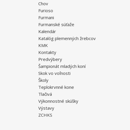
Chov
Furioso
Furmani
Furmanské súťaže
Kalendár
Katalóg plemenných žrebcov
KMK
Kontakty
Predvýbery
Šampionát mladých koní
Skok vo voľnosti
Školy
Teplokrvnné kone
Tlačivá
Výkonnostné skúšky
Výstavy
ZCHKS