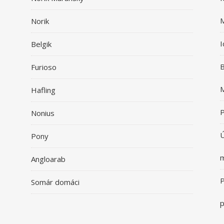
Norik
I
Belgik
B
Furioso
Hafling
P
Nonius
Ú
Pony
m
Angloarab
P
Somár domáci
p