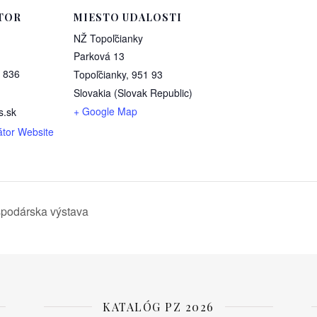
TOR
MIESTO UDALOSTI
NŽ Topoľčianky
Parková 13
 836
Topoľčianky
,
951 93
Slovakia (Slovak Republic)
+ Google Map
s.sk
átor Website
spodárska výstava
KATALÓG PZ 2026