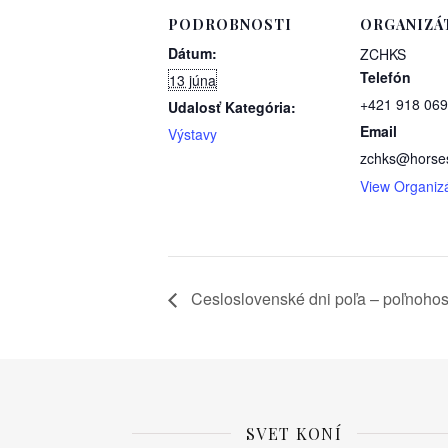
PODROBNOSTI
ORGANIZÁ
Dátum:
ZCHKS
Telefón
13 júna
+421 918 069
Udalosť Kategória:
Email
Výstavy
zchks@horse
View Organiz
Cesloslovenské dni poľa – poľnoho
SVET KONÍ