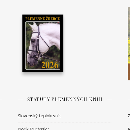
ŠTATÚTY PLEMENNÝCH KNÍH
Slovenský teplokrvník
Z
Norik Muránsky
I