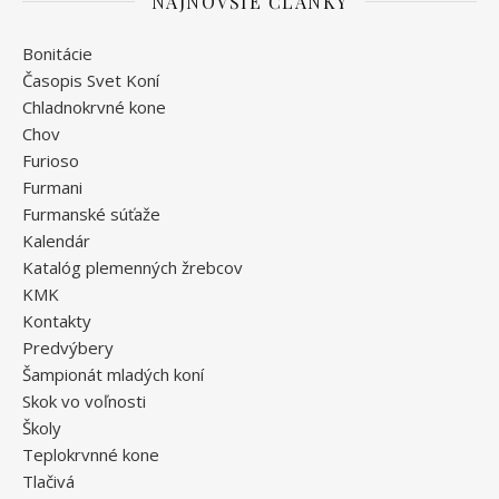
NAJNOVŠIE ČLÁNKY
Bonitácie
Časopis Svet Koní
Chladnokrvné kone
Chov
Furioso
Furmani
Furmanské súťaže
Kalendár
Katalóg plemenných žrebcov
KMK
Kontakty
Predvýbery
Šampionát mladých koní
Skok vo voľnosti
Školy
Teplokrvnné kone
Tlačivá