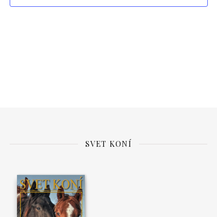
View
Navi
SVET KONÍ