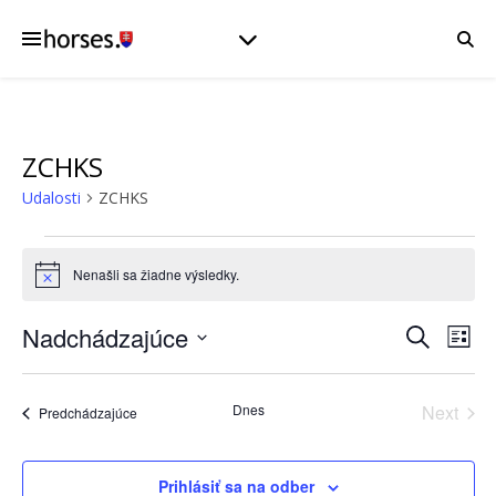
ZCHKS
Udalosti
ZCHKS
Udalosti
Nenašli sa žiadne výsledky.
Notice
Nadchádzajúce
Udalo
Ud
Vyhľadať
Zozn
Vyberte
Na
Sear
dátum.
Dnes
Next
Udalosti
Predchádzajúce
Zo
Udalost
and
Prihlásiť sa na odber