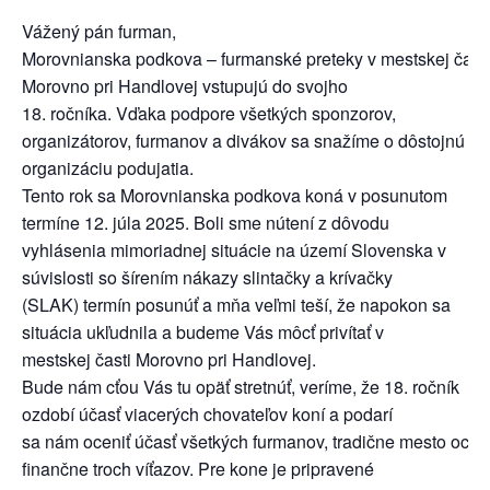
Vážený pán furman,
Morovnianska podkova – furmanské preteky v mestskej časti
Morovno pri Handlovej vstupujú do svojho
18. ročníka. Vďaka podpore všetkých sponzorov,
organizátorov, furmanov a divákov sa snažíme o dôstojnú
organizáciu podujatia.
Tento rok sa Morovnianska podkova koná v posunutom
termíne 12. júla 2025. Boli sme nútení z dôvodu
vyhlásenia mimoriadnej situácie na území Slovenska v
súvislosti so šírením nákazy slintačky a krívačky
(SLAK) termín posunúť a mňa veľmi teší, že napokon sa
situácia ukľudnila a budeme Vás môcť privítať v
mestskej časti Morovno pri Handlovej.
Bude nám cťou Vás tu opäť stretnúť, veríme, že 18. ročník
ozdobí účasť viacerých chovateľov koní a podarí
sa nám oceniť účasť všetkých furmanov, tradične mesto ocen
finančne troch víťazov. Pre kone je pripravené