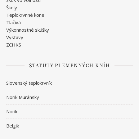
Skok vo voľnosti
Školy
Teplokrvnné kone
Tlačivá
Výkonnostné skúšky
Výstavy
ZCHKS
ŠTATÚTY PLEMENNÝCH KNÍH
Slovenský teplokrvník
Norik Muránsky
Norik
Belgik