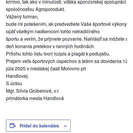
krmivo, tak ako v minulosti, vďaka sponzorskej spolupráci so
spoločnosťou Agroporodukt.
Vážený furman,
bude mi potešením, ak predvediete Vaše športové výkony
opäť všetkým nadšencom tohto netradičného
športu a verím, že prijmete pozvanie. Nahlásiť sa môžete aj v
deň konania pretekov v ranných hodinách.
Prílohu tohto listu tvorí rozpis a plagát k podujatiu.
Prajem veľa športových úspechov a teším sa dovidenia 12.
júla 2025 v mestskej časti Morovno pri
Handlovej.
S úctou
Mgr. Silvia Grúberová, v.r.
primátorka mesta Handlová
Pridať do kalendára