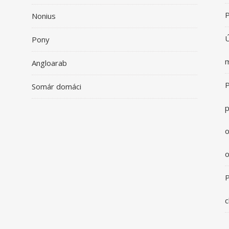
P
Nonius
Ú
Pony
m
Angloarab
P
Somár domáci
p
o
o
P