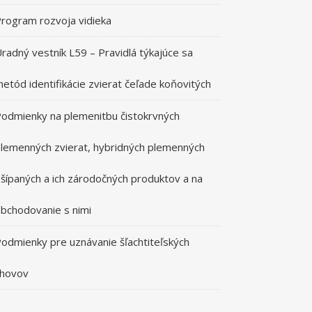
rogram rozvoja vidieka
radný vestník L59 – Pravidlá týkajúce sa
etód identifikácie zvierat čeľade koňovitých
odmienky na plemenitbu čistokrvných
lemenných zvierat, hybridných plemenných
šípaných a ich zárodočných produktov a na
bchodovanie s nimi
odmienky pre uznávanie šľachtiteľských
chovov