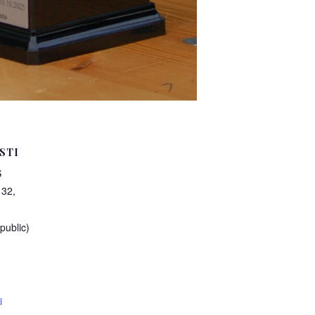
STI
S
32,
public)
i