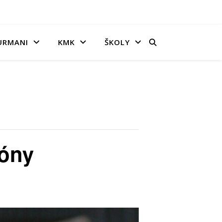
URMANI
KMK
ŠKOLY
zóny