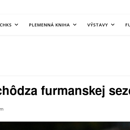
CHKS
PLEMENNÁ KNIHA
VÝSTAVY
F
chôdza furmanskej se
pm