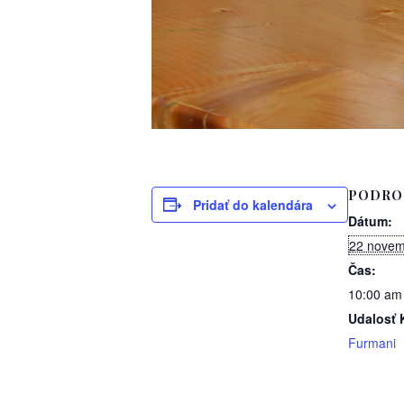
PODRO
Pridať do kalendára
Dátum:
22 novem
Čas:
10:00 am
Udalosť 
Furmani