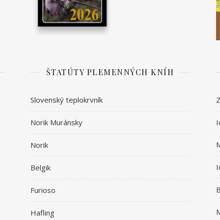
ŠTATÚTY PLEMENNÝCH KNÍH
Slovenský teplokrvník
Z
Norik Muránsky
I
Norik
I
Belgik
B
Furioso
Hafling