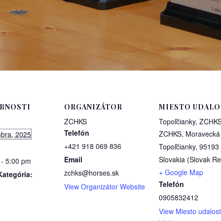
BNOSTI
ORGANIZÁTOR
MIESTO UDALO
ZCHKS
Topoľčianky, ZCHK
Telefón
ZCHKS, Moravecká 
bra, 2025
+421 918 069 836
Topoľčianky
,
95193
Email
Slovakia (Slovak Re
 - 5:00 pm
+ Google Map
zchks@horses.sk
Kategória:
Telefón
View Organizátor Website
0905832412
View Miesto udalost