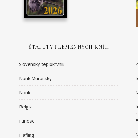
ŠTATÚTY PLEMENNÝCH KNÍH
Slovenský teplokrvník
Z
Norik Muránsky
I
Norik
I
Belgik
B
Furioso
Hafling