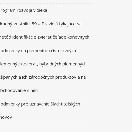
rogram rozvoja vidieka
radný vestník L59 – Pravidlá týkajúce sa
etód identifikácie zvierat čeľade koňovitých
odmienky na plemenitbu čistokrvných
lemenných zvierat, hybridných plemenných
šípaných a ich zárodočných produktov a na
bchodovanie s nimi
odmienky pre uznávanie šľachtiteľských
chovov