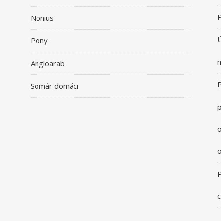
P
Nonius
Ú
Pony
m
Angloarab
P
Somár domáci
p
o
o
P