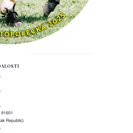
DALOSTI
,
,
,
91601
vak Republic)
p