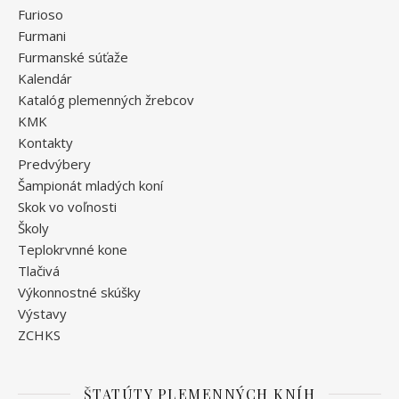
Furioso
Furmani
Furmanské súťaže
Kalendár
Katalóg plemenných žrebcov
KMK
Kontakty
Predvýbery
Šampionát mladých koní
Skok vo voľnosti
Školy
Teplokrvnné kone
Tlačivá
Výkonnostné skúšky
Výstavy
ZCHKS
ŠTATÚTY PLEMENNÝCH KNÍH