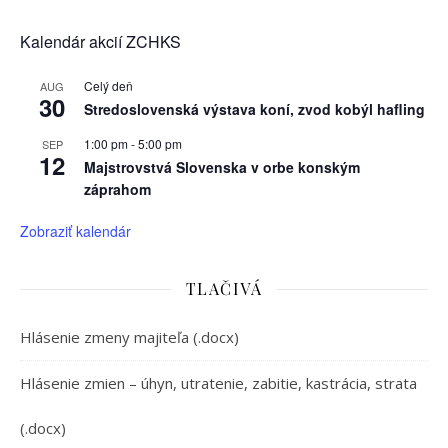
Kalendár akcií ZCHKS
Celý deň
AUG
30
Stredoslovenská výstava koní, zvod kobýl hafling
1:00 pm
-
5:00 pm
SEP
12
Majstrovstvá Slovenska v orbe konským
záprahom
Zobraziť kalendár
TLAČIVÁ
Hlásenie zmeny majiteľa (.docx)
Hlásenie zmien – úhyn, utratenie, zabitie, kastrácia, strata
(.docx)