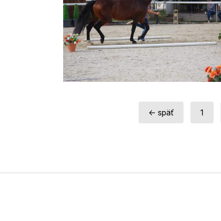
← späť
1