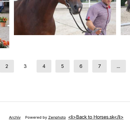
2
3
4
5
6
7
...
<li>Back to Horses.sk</li>
Archív
Powered by
Zenphoto