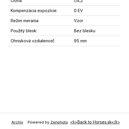
Clona:
f/4,2
Kompenzácia expozície:
0 EV
Režim merania:
Vzor
Použitý blesk:
Bez blesku
Ohnisková vzdialenosť:
95 mm
<li>Back to Horses.sk</li>
Archív
Powered by
Zenphoto