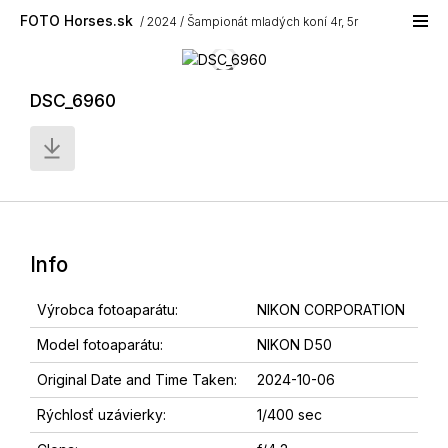
Skip to main content
FOTO Horses.sk
2024
Šampionát mladých koní 4r, 5r
DSC_6960
Info
Výrobca fotoaparátu:
NIKON CORPORATION
Model fotoaparátu:
NIKON D50
Original Date and Time Taken:
2024-10-06
Rýchlosť uzávierky:
1/400 sec