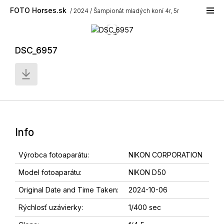
Skip to main content
FOTO Horses.sk
2024
Šampionát mladých koní 4r, 5r
DSC_6957
Info
Výrobca fotoaparátu:
NIKON CORPORATION
Model fotoaparátu:
NIKON D50
Original Date and Time Taken:
2024-10-06
Rýchlosť uzávierky:
1/400 sec