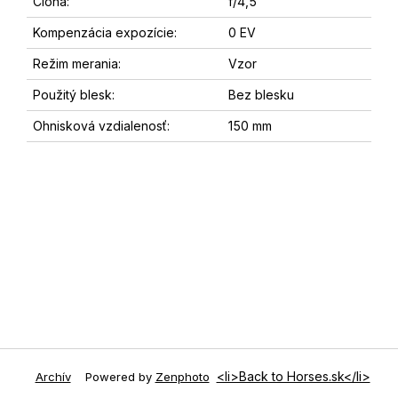
Clona:
f/4,5
Kompenzácia expozície:
0 EV
Režim merania:
Vzor
Použitý blesk:
Bez blesku
Ohnisková vzdialenosť:
150 mm
<li>Back to Horses.sk</li>
Archív
Powered by
Zenphoto