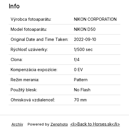
Info
Výrobca fotoaparátu:
NIKON CORPORATION
Model fotoaparátu:
NIKON D50
Original Date and Time Taken:
2022-09-10
Rýchlosť uzávierky:
1/500 sec
Clona:
f/4
Kompenzácia expozície:
0 EV
Režim merania:
Pattern
Použitý blesk:
No Flash
Ohnisková vzdialenosť:
70 mm
<li>Back to Horses.sk</li>
Archív
Powered by
Zenphoto