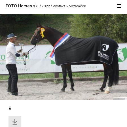
Skip to main content
FOTO Horses.sk
2022
Výstava Podzámčok
9