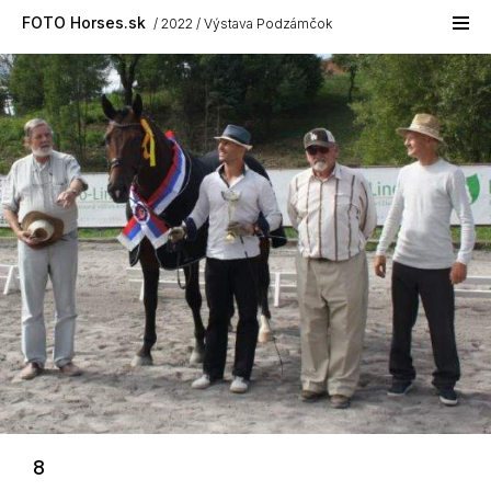
Skip to main content
FOTO Horses.sk
2022
Výstava Podzámčok
8