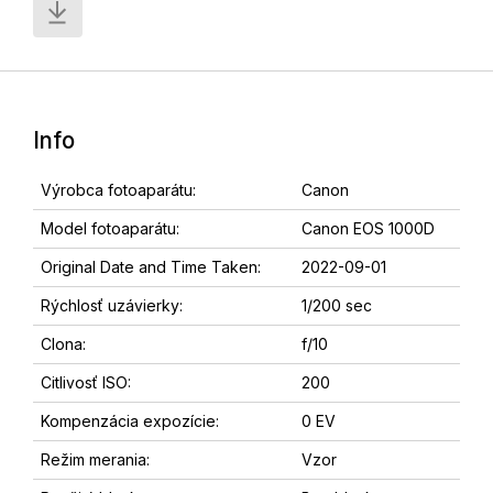
Info
Výrobca fotoaparátu:
Canon
Model fotoaparátu:
Canon EOS 1000D
Original Date and Time Taken:
2022-09-01
Rýchlosť uzávierky:
1/200 sec
Clona:
f/10
Citlivosť ISO:
200
Kompenzácia expozície:
0 EV
Režim merania:
Vzor