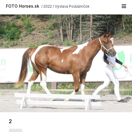
Skip to main content
FOTO Horses.sk
2022
Výstava Podzámčok
2