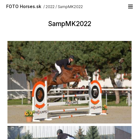
Skip to main content
FOTO Horses.sk
2022
SampMK2022
SampMK2022