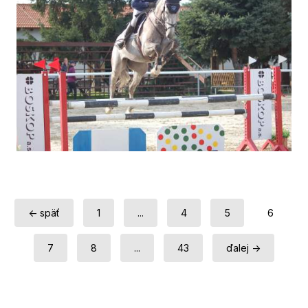
← späť
1
...
4
5
6
7
8
...
43
ďalej →