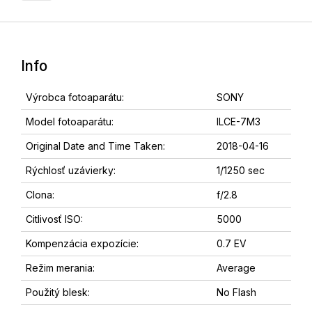
Info
Výrobca fotoaparátu:
SONY
Model fotoaparátu:
ILCE-7M3
Original Date and Time Taken:
2018-04-16
Rýchlosť uzávierky:
1/1250 sec
Clona:
f/2.8
Citlivosť ISO:
5000
Kompenzácia expozície:
0.7 EV
Režim merania:
Average
Použitý blesk:
No Flash