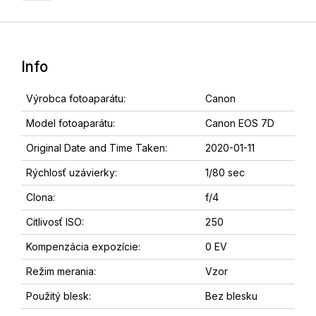
Info
Výrobca fotoaparátu:
Canon
Model fotoaparátu:
Canon EOS 7D
Original Date and Time Taken:
2020-01-11
Rýchlosť uzávierky:
1/80 sec
Clona:
f/4
Citlivosť ISO:
250
Kompenzácia expozície:
0 EV
Režim merania:
Vzor
Použitý blesk:
Bez blesku