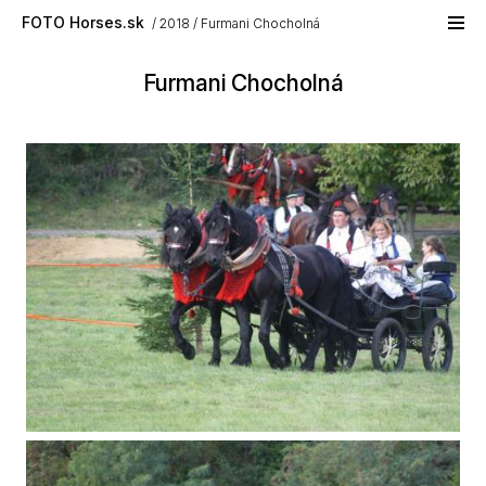
Skip to main content
FOTO Horses.sk
2018
Furmani Chocholná
Furmani Chocholná