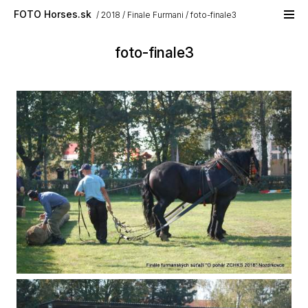
Skip to main content
FOTO Horses.sk
2018
Finale Furmani
foto-finale3
foto-finale3