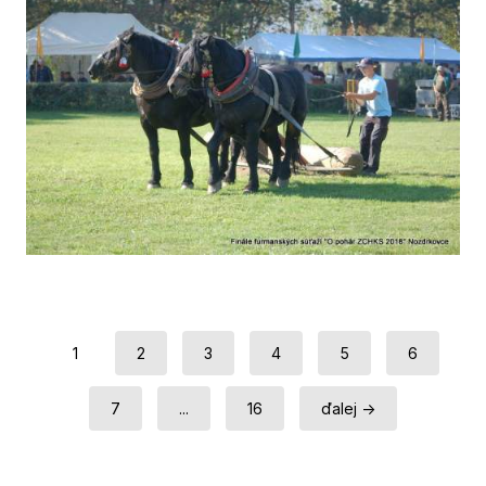
1
2
3
4
5
6
7
...
16
ďalej →