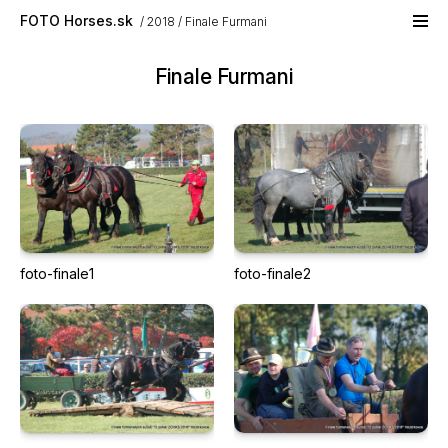
Skip to main content
FOTO Horses.sk
2018
Finale Furmani
Finale Furmani
foto-finale1
foto-finale2