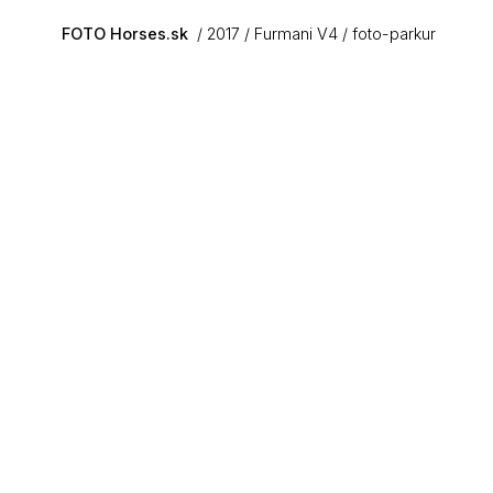
Skip to main content
FOTO Horses.sk
2017
Furmani V4
foto-parkur