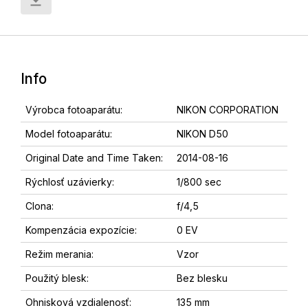
Info
Výrobca fotoaparátu:
NIKON CORPORATION
Model fotoaparátu:
NIKON D50
Original Date and Time Taken:
2014-08-16
Rýchlosť uzávierky:
1/800 sec
Clona:
f/4,5
Kompenzácia expozície:
0 EV
Režim merania:
Vzor
Použitý blesk:
Bez blesku
Ohnisková vzdialenosť:
135 mm