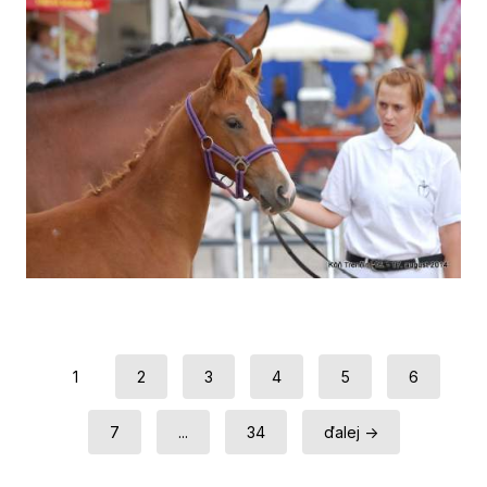
1
2
3
4
5
6
7
...
34
ďalej →