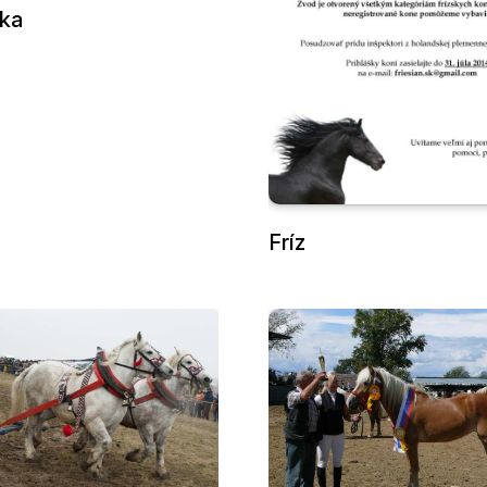
ka
Fríz