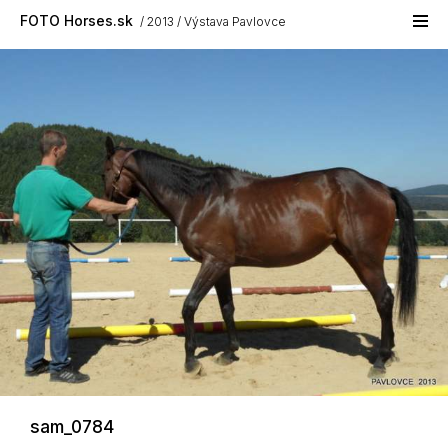
Skip to main content
FOTO Horses.sk
2013
Výstava Pavlovce
sam_0784