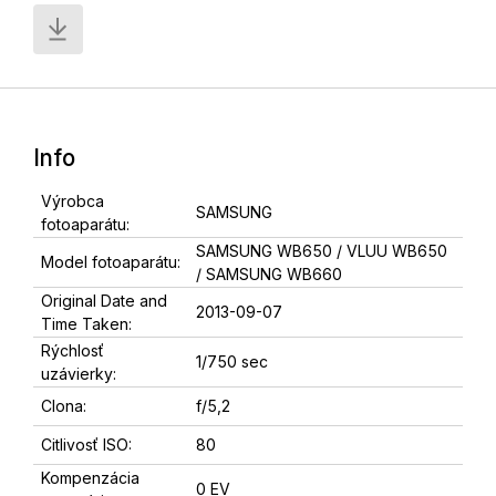
Info
Výrobca
SAMSUNG
fotoaparátu:
SAMSUNG WB650 / VLUU WB650
Model fotoaparátu:
/ SAMSUNG WB660
Original Date and
2013-09-07
Time Taken:
Rýchlosť
1/750 sec
uzávierky:
Clona:
f/5,2
Citlivosť ISO:
80
Kompenzácia
0 EV