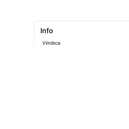
Info
Výrobca
SAMSUNG
fotoaparátu:
SAMSUNG WB650
Model fotoaparátu:
SAMSUNG WB6
Original Date and
2013-09-07
Time Taken:
Rýchlosť uzávierky:
1/500 sec
Clona:
f/4,4
Citlivosť ISO:
80
Kompenzácia
0 EV
expozície: