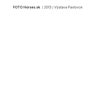
Skip to main content
FOTO Horses.sk
2013
Výstava Pavlovce