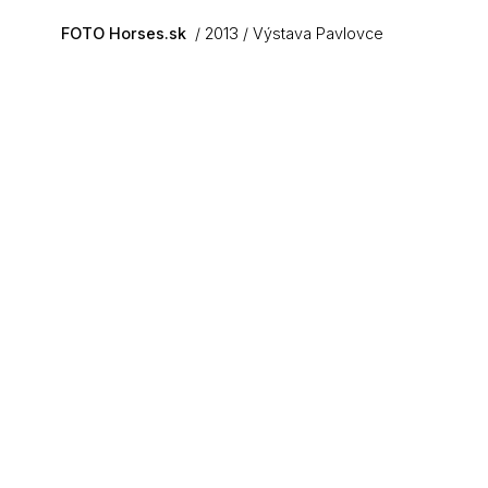
Skip to main content
FOTO Horses.sk
2013
Výstava Pavlovce