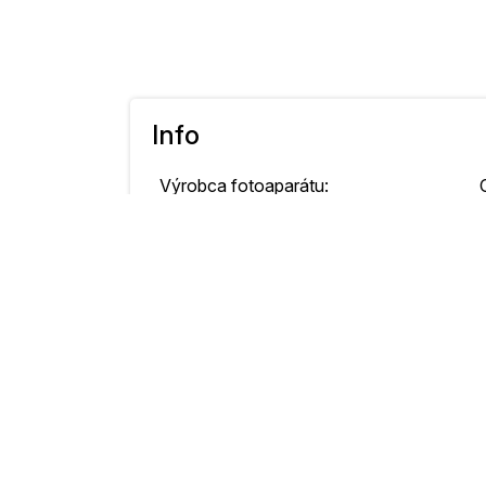
Info
Výrobca fotoaparátu:
Model fotoaparátu:
Original Date and Time Taken:
Rýchlosť uzávierky:
Clona:
Citlivosť ISO:
Kompenzácia expozície:
Režim merania: