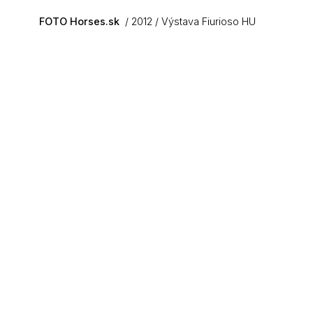
Skip to main content
FOTO Horses.sk
2012
Výstava Fiurioso HU