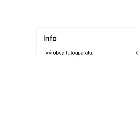
Info
Výrobca fotoaparátu:
Model fotoaparátu:
Original Date and Time Taken:
Rýchlosť uzávierky:
Clona:
Citlivosť ISO:
Kompenzácia expozície:
Režim merania: