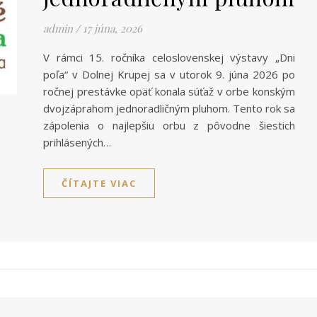
admin
/
17 júna, 2026
V rámci 15. ročníka celoslovenskej výstavy „Dni
poľa“ v Dolnej Krupej sa v utorok 9. júna 2026 po
ročnej prestávke opäť konala súťaž v orbe konským
dvojzáprahom jednoradličným pluhom. Tento rok sa
zápolenia o najlepšiu orbu z pôvodne šiestich
prihlásených…
ČÍTAJTE VIAC