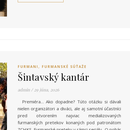
,
FURMANI
FURMANSKÉ SÚŤAŽE
Šintavský kantár
admin
/
29 júna, 2026
Premiéra… Ako dopadne? Túto otázku si dávali
nielen organizátori a diváci, ale aj samotní účastníci
pred otvorením najviac medializovaných
furmanských pretekov konaných pod patronátom
ZCHKS. Furmanské preteky v rámci seriálu „O pohár