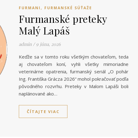
,
FURMANI
FURMANSKÉ SÚŤAŽE
Furmanské preteky
Malý Lapáš
admin
/
9 júna, 2026
Keďže sa v tomto roku všetkým chovateľom, teda
aj chovateľom koní, vyhli všetky mimoriadne
veterinárne opatrenia, furmanský seriál „O pohár
Ing. Františka Grácza 2026“ mohol pokračovať podľa
pôvodného rozvrhu. Preteky v Malom Lapáši boli
naplánované ako…
ČÍTAJTE VIAC