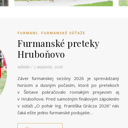
,
FURMANI
FURMANSKÉ SÚŤAŽE
Furmanské preteky
Hruboňovo
admin
/
3 augusta, 2026
Záver furmanskej sezóny 2026 je sprevádzaný
horúcim a dusným počasím, ktoré po pretekoch
v Šintave pokračovalo rovnakým prejavom aj
v Hruboňove. Pred samotným finálovým zápolením
v súťaži „O pohár Ing. Františka Grácza 2026“ nás
čaká ešte jedno furmanské podujatie…