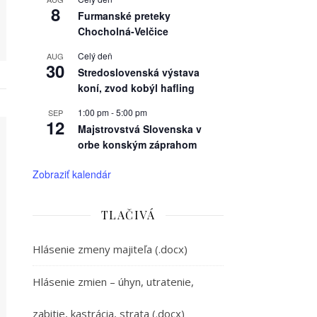
8
Furmanské preteky
Chocholná-Velčice
Celý deň
AUG
30
Stredoslovenská výstava
koní, zvod kobýl hafling
1:00 pm
-
5:00 pm
SEP
12
Majstrovstvá Slovenska v
orbe konským záprahom
Zobraziť kalendár
TLAČIVÁ
Hlásenie zmeny majiteľa (.docx)
Hlásenie zmien – úhyn, utratenie,
zabitie, kastrácia, strata (.docx)