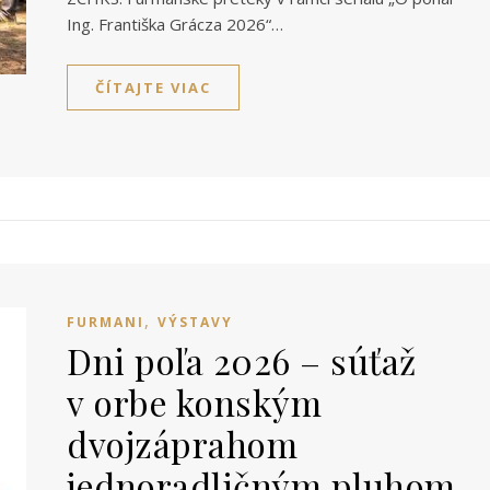
Ing. Františka Grácza 2026“…
ČÍTAJTE VIAC
,
FURMANI
VÝSTAVY
Dni poľa 2026 – súťaž
v orbe konským
dvojzáprahom
jednoradličným pluhom